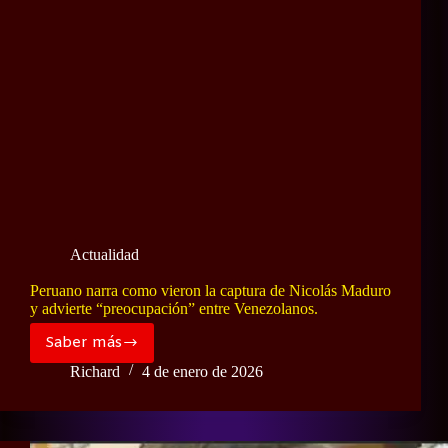
York
por
cargos
de
narcoterrorismo
Actualidad
Peruano narra como vieron la captura de Nicolás Maduro
y advierte “preocupación” entre Venezolanos.
Saber más
Peruano
narra
Richard
4 de enero de 2026
como
vieron
la