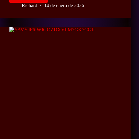
quedo
Richard
14 de enero de 2026
el
delincuente
al
explotarle
el
artefacto
explosivo
en
Comas..
Imágenes
Sensibles