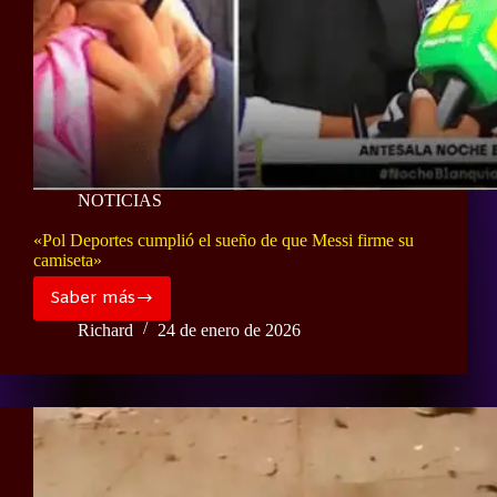
NOTICIAS
«Pol Deportes cumplió el sueño de que Messi firme su
camiseta»
Saber más
«Pol
Deportes
Richard
24 de enero de 2026
cumplió
el
sueño
de
que
Messi
firme