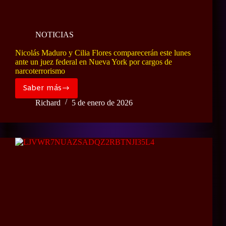
NOTICIAS
Nicolás Maduro y Cilia Flores comparecerán este lunes
ante un juez federal en Nueva York por cargos de
narcoterrorismo
Saber más
Nicolás
Maduro
Richard
5 de enero de 2026
y
Cilia
Flores
comparecerán
este
lunes
ante
un
juez
federal
en
Nueva