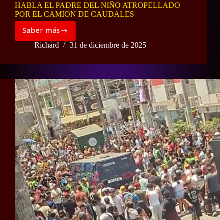
HABLA EL PADRE DEL NIÑO ATROPELLADO
POR EL CAMION DE CAUDALES
Saber más
HABLA
EL
Richard
31 de diciembre de 2025
PADRE
DEL
NIÑO
ATROPELLADO
POR
EL
CAMION
DE
CAUDALES